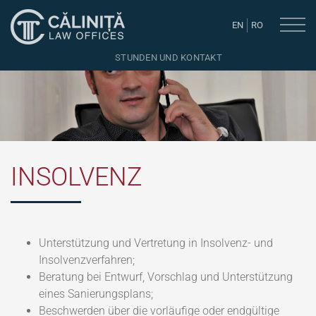
EN
RO
STUNDEN UND KONTAKT
INSOLVENZ
Unterstützung und Vertretung in Insolvenz- und
Insolvenzverfahren;
Beratung bei Entwurf, Vorschlag und Unterstützung
eines Sanierungsplans;
Beschwerden über die vorläufige oder endgültige