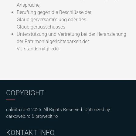
Anspruche;
Berufung gegen die Beschlüsse der
Gläubigerversammlung oder des
Gläubigerausschusses
Unterstützung und Vertretung bei der Heranziehung
der Patrimonialgerichtsbarkeit der
Vorstandsmitglieder
COPYRIGHT
calinita.ro © 2025. All Rights Reserved. Optimized by
darkoweb.ro
&
prowebit.ro
KONTAKT INFO